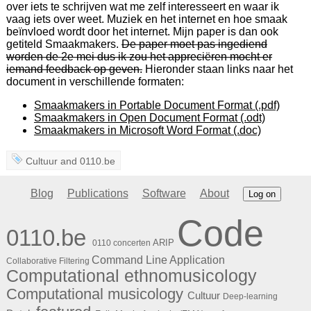
over iets te schrijven wat me zelf interesseert en waar ik
vaag iets over weet. Muziek en het internet en hoe smaak
beïnvloed wordt door het internet. Mijn paper is dan ook
getiteld Smaakmakers.
De paper moet pas ingediend
worden de 2e mei dus ik zou het appreciëren mocht er
iemand feedback op geven.
Hieronder staan links naar het
document in verschillende formaten:
Smaakmakers in Portable Document Format (.pdf)
Smaakmakers in Open Document Format (.odt)
Smaakmakers in Microsoft Word Format (.doc)
Cultuur
and
0110.be
Blog
Publications
Software
About
Log on
Code
0110.be
ARIP
0110 concerten
Command Line Application
Collaborative Filtering
Computational ethnomusicology
Computational musicology
Cultuur
Deep-learning