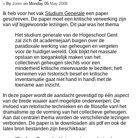
»
By
Joren
on Monday 05
May 2008
Ik heb voor het vak
Studium Generale
een paper
geschreven. De paper moet een kritische verwerking zijn
van vijf bijgewoonde lezingen. Dit jaar was het thema
Het studium generale van de Hogeschool Gent
zal zich dit academiejaar\ buigen over de
paradoxale werking van geheugen en vergeten
voor de huidige\ wereld. Ook blijkt het massale
opslaan en toegankelijk maken van het
collectieve\ geheugen slechts voor een
minderheid kritische meerwaarde te bezitten; het\
toenemen van historisch besef en kritische
inventarisatie gaat niet hand in hand\ met de
toename aan inzicht.
In deze paper wordt de aandacht gevestigd op één aspect
van de brede waaier aan\ mogelijke onderwerpen: De
invloed van retorische technieken en de filosofie van\ het
dramatisme op de vorming van het collectieve geheugen.
Aan dat centrale\ thema worden de verschillende lezingen
verbonden. De paper is te downloaden als pdf en ook de
latex bron bestanden zijn beschikbaar: