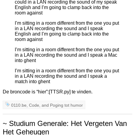
could in a LAN recording the sound of my speak
English and I’m going to clamp back into the
room against
I’m sitting in a room different from the one you put
in a LAN recording the sound and I speak
English and I’m going to clamp back into the
room against
I’m sitting in a room different from the one you put
in a LAN recording the sound and I speak a Mac
into ghent
I’m sitting in a room different from the one you put
in a LAN recording the sound and I speak a
match into ghent
De broncode is “hier”:[TTSR.py] te vinden.
0110.be
,
Code
, and
Poging tot humor
~ Studium Generale: Het Vergeten Van
Het Geheugen