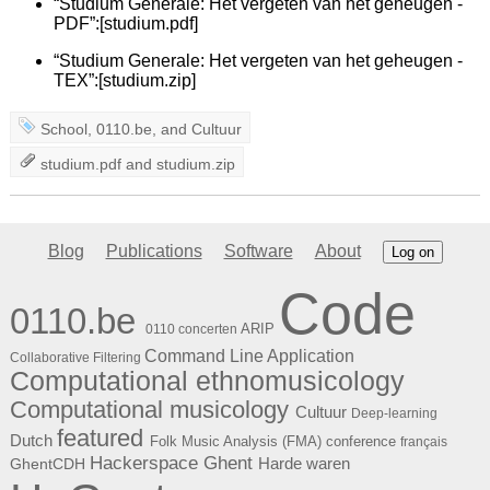
“Studium Generale: Het vergeten van het geheugen -
PDF”:[studium.pdf]
“Studium Generale: Het vergeten van het geheugen -
TEX”:[studium.zip]
School
,
0110.be
, and
Cultuur
studium.pdf
and
studium.zip
Blog
Publications
Software
About
Log on
Code
0110.be
ARIP
0110 concerten
Command Line Application
Collaborative Filtering
Computational ethnomusicology
Computational musicology
Cultuur
Deep-learning
featured
Dutch
Folk Music Analysis (FMA) conference
français
Hackerspace Ghent
Harde waren
GhentCDH