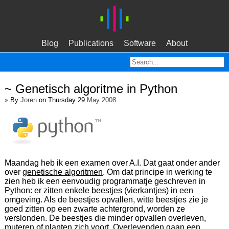
Blog
Publications
Software
About
~ Genetisch algoritme in Python
»
By
Joren
on Thursday 29
May 2008
Maandag heb ik een examen over A.I. Dat gaat onder ander
over
genetische algoritmen
. Om dat principe in werking te
zien heb ik een eenvoudig programmatje geschreven in
Python: er zitten enkele beestjes (vierkantjes) in een
omgeving. Als de beestjes opvallen, witte beestjes zie je
goed zitten op een zwarte achtergrond, worden ze
verslonden. De beestjes die minder opvallen overleven,
muteren of planten zich voort. Overlevenden gaan een