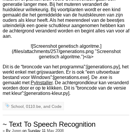
generatie langer mee. Bij het muteren verandert de
huidskleur willekeurig. Bij voortplanten wordt er een kind
gemaakt die het gemiddelde van de huidskleuren van zijn
ouders als kleur heeft. Als het meerendeel van de beestjes
uiteindelijk een goeie schutkleur aangenomen hebben kan
de achtergrond veranderd worden en begint alles van voor af
aan.
![Screenshot genetisch algoritme.]
(/files/attachments/257/generations.png "Screenshot
genetisch algoritme.")</a>
Dit is de “broncode van het programma”:[generations.py], het
werkt enkel met grijswaarden. Er is ook “een uitvoerbaar
bestand voor Windows”:[generations.exe]. De .exe is
gemaakt met
PyInstaller
. De achtergrondkleur kan veranderd
worden door er op te klikken. Dit is “broncode van de versie
met kleur”:[generations-kleur.py].
School
,
0110.be
, and
Code
~ Text To Speech Recognition
»
By
Joren
on Sunday 11
May 2008