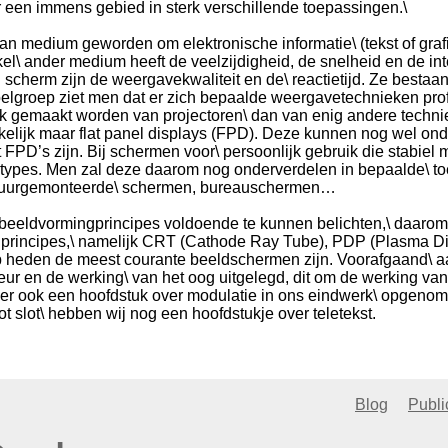
r een immens gebied in sterk verschillende toepassingen.\
laan medium geworden om elektronische informatie\ (tekst of gra
l\ ander medium heeft de veelzijdigheid, de snelheid en de inte
cherm zijn de weergavekwaliteit en de\ reactietijd. Ze bestaan
elgroep ziet men dat er zich bepaalde weergavetechnieken profi
ik gemaakt worden van projectoren\ dan van enig andere techni
kelijk maar flat panel displays (FPD). Deze kunnen nog wel on
 FPD’s zijn. Bij schermen voor\ persoonlijk gebruik die stabiel 
ypes. Men zal deze daarom nog onderverdelen in bepaalde\ to
muurgemonteerde\ schermen, bureauschermen…
e beeldvormingprincipes voldoende te kunnen belichten,\ daarom 
principes,\ namelijk CRT (Cathode Ray Tube), PDP (Plasma Di
 op heden de meest courante beeldschermen zijn. Voorafgaand\ 
eur en de werking\ van het oog uitgelegd, dit om de werking van
s er ook een hoofdstuk over modulatie in ons eindwerk\ opgeno
ot slot\ hebben wij nog een hoofdstukje over teletekst.
Blog
Publi