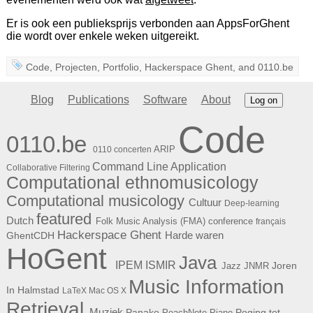
Er is ook een publieksprijs verbonden aan AppsForGhent
die wordt over enkele weken uitgereikt.
Code
,
Projecten
,
Portfolio
,
Hackerspace Ghent
, and
0110.be
Blog
Publications
Software
About
Log on
Code
0110.be
ARIP
0110 concerten
Command Line Application
Collaborative Filtering
Computational ethnomusicology
Computational musicology
Cultuur
Deep-learning
featured
Dutch
Folk Music Analysis (FMA) conference
français
Hackerspace Ghent
Harde waren
GhentCDH
HoGent
Java
ISMIR
IPEM
Joren
Jazz
JNMR
Music Information
In Halmstad
LaTeX
Mac OS X
Retrieval
Muziek
Panako
Poging tot
PeachNote Piano