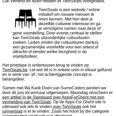
Luk Verhelst en ikzelf hebben er TwinSeats voorgesteld.
TwinSeats is een website / online
initiatief om nieuwe mensen te
leren kennen. Met hen deel je
dezelfde culturele interesse en ga
je vervolgens samen naar deze of
gene voorstelling. Door events centraal te stellen
kan TwinSeats uitzonderlijke cultuurburen
zoeken. Leden vinden die cultuurburen dankzij
een gezamenlijke voorliefde voor een artiest of
attractie of eender welke bezigheid in de
vrijetijdssfeer.
Het prototype is ondertussen terug te vinden op
TwinSeats.be
. Let wel dit is in enkele uren in elkaar geflanst
en is verre van ‘af’, het achterliggende concept is
belangrijker.
Samen met Wa Kank Doen van SumoCoders werden we
door de jury tot winnaar uitgeroepen. Maandag verscheen er
een artikel in de Standaard over AppsForGhent met een
vermelding van TwinSeats
. Op de Apps For Ghent site is
uiteraard ook iets te vinden
over TwinSeats
ook het
juryverslag
is er te vinden. Zoals het hoort bij die categorie
evenementen werd ook wat
afgetweet
.